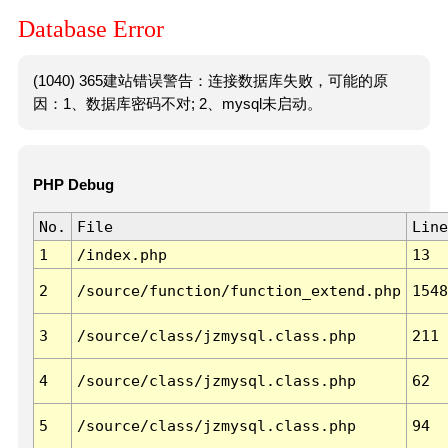
Database Error
(1040) 365建站错误警告：连接数据库失败，可能的原
因：1、数据库密码不对; 2、mysql未启动。
PHP Debug
No.
File
Line
1
/index.php
13
2
/source/function/function_extend.php
1548
3
/source/class/jzmysql.class.php
211
4
/source/class/jzmysql.class.php
62
5
/source/class/jzmysql.class.php
94