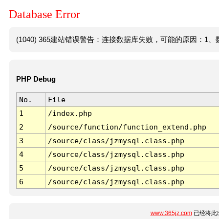
Database Error
(1040) 365建站错误警告：连接数据库失败，可能的原因：1、数
PHP Debug
No.
File
1
/index.php
2
/source/function/function_extend.php
3
/source/class/jzmysql.class.php
4
/source/class/jzmysql.class.php
5
/source/class/jzmysql.class.php
6
/source/class/jzmysql.class.php
www.365jz.com
已经将此