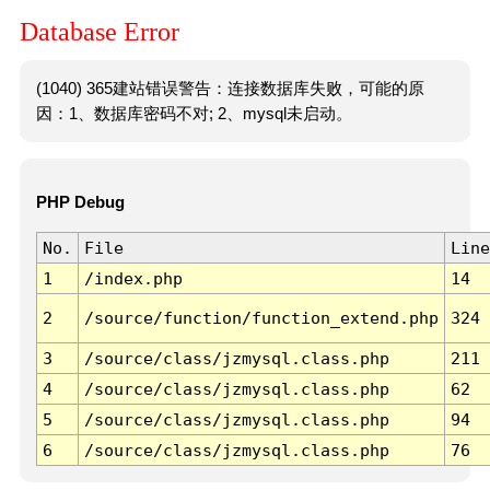
Database Error
(1040) 365建站错误警告：连接数据库失败，可能的原
因：1、数据库密码不对; 2、mysql未启动。
PHP Debug
No.
File
Line
1
/index.php
14
2
/source/function/function_extend.php
324
3
/source/class/jzmysql.class.php
211
4
/source/class/jzmysql.class.php
62
5
/source/class/jzmysql.class.php
94
6
/source/class/jzmysql.class.php
76