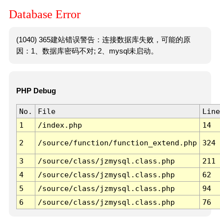
Database Error
(1040) 365建站错误警告：连接数据库失败，可能的原
因：1、数据库密码不对; 2、mysql未启动。
PHP Debug
No.
File
Line
1
/index.php
14
2
/source/function/function_extend.php
324
3
/source/class/jzmysql.class.php
211
4
/source/class/jzmysql.class.php
62
5
/source/class/jzmysql.class.php
94
6
/source/class/jzmysql.class.php
76