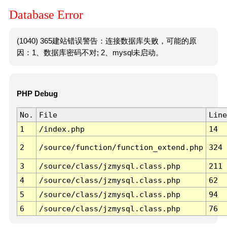
Database Error
(1040) 365建站错误警告：连接数据库失败，可能的原
因：1、数据库密码不对; 2、mysql未启动。
PHP Debug
No.
File
Line
1
/index.php
14
2
/source/function/function_extend.php
324
3
/source/class/jzmysql.class.php
211
4
/source/class/jzmysql.class.php
62
5
/source/class/jzmysql.class.php
94
6
/source/class/jzmysql.class.php
76