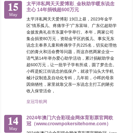
15
太平洋私网天天爱博彩_金秋助学暖东说念
主心 14年捐钱超600万元
May
太平洋私网天天爱博彩 19日上昼，2023年金平
区“情系孤儿、疼痛学子”广东富味、广东亿超助学
金披发典礼在市东厦中学举行。本年，两家公司
集会捐资80万元，资助金平区的孤儿、事实无东
说念主奉养儿童和疼痛学子共225名，切实处理他
们的膏火和活命费等问题，而这亦然两家企业一
语气第14年举办爱心助学活动，累计捐献助学金
超600万元，让一批学子学有所成，圆了梦念念。
小晖是鮀江街说念的低保户，就读于汕头大学机
械计议制造及自动化专科，几年前，小晖的母亲
因病牺牲，家里就靠父亲一东说念主打工的陋劣
收入保管活命，
皇冠导航网
14
2024年澳门六合彩现金网体育彩票官网欧
冠（www.crownpokersitehome.com）
May