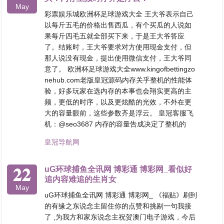
May
彩票娱乐城欧洲杯足球游戏大全 王大爷表示自己
以每斤五毛的价格出售西瓜，有个买瓜的人说如
果每斤四毛五就全部买下来，于是王大爷答应
了。结账时，王大爷要求对方使用现金支付，但
那人说没有现金，提出使用微信支付，王大爷同
意了。 欧洲杯足球游戏大全www.kingofbettingzo
nehub.com老版皇冠源码内存关乎整机的性能体
验，好多玩家在选内存的本事也会翔实更高的主
频，更低的时序，以及更炫酷的光效，不外在更
大的容量眼前，这些参数齐是浮云。 皇冠客服飞
机：@seo3687 内存的容量告成决定了整机的
皇冠导航网
22
uG环球捕鱼全讯网 博彩通 博彩网_看似好
追内容难追的生肖女
May
uG环球捕鱼全讯网 博彩通 博彩网_ 《福贴》刷到
的有缘之东说念主留住你的点赞和挑剔一句我接
了 ,为我方和家东说念主祝贺澳门电子游戏，今后