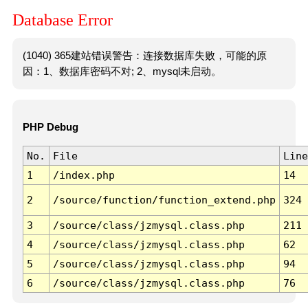
Database Error
(1040) 365建站错误警告：连接数据库失败，可能的原
因：1、数据库密码不对; 2、mysql未启动。
PHP Debug
No.
File
Line
1
/index.php
14
2
/source/function/function_extend.php
324
3
/source/class/jzmysql.class.php
211
4
/source/class/jzmysql.class.php
62
5
/source/class/jzmysql.class.php
94
6
/source/class/jzmysql.class.php
76