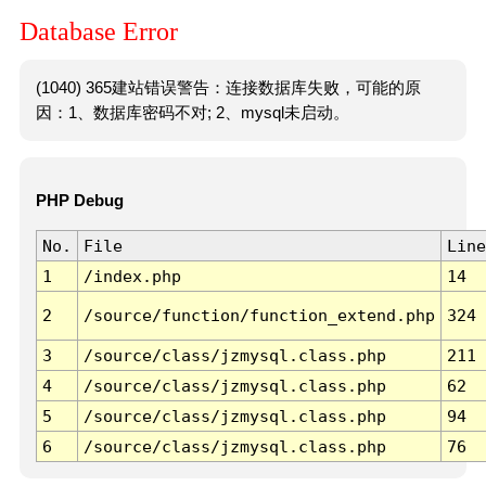
Database Error
(1040) 365建站错误警告：连接数据库失败，可能的原
因：1、数据库密码不对; 2、mysql未启动。
PHP Debug
No.
File
Line
1
/index.php
14
2
/source/function/function_extend.php
324
3
/source/class/jzmysql.class.php
211
4
/source/class/jzmysql.class.php
62
5
/source/class/jzmysql.class.php
94
6
/source/class/jzmysql.class.php
76